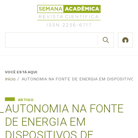
Jump
Revista
to
Científica
navigation
Semana
Acadêmica
BUSCAR
ISSN
Formulário
2236-
de
6717
busca
VOCÊ ESTÁ AQUI
Back
Início
/
AUTONOMIA NA FONTE DE ENERGIA EM DISPOSITIVOS
to
top
ARTIGO
AUTONOMIA NA FONTE
DE ENERGIA EM
DISPOSITIVOS DE