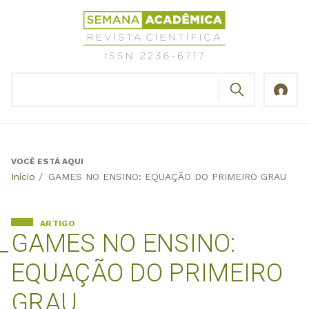
Jump
Revista
to
Científica
navigation
Semana
Acadêmica
BUSCAR
ISSN
Formulário
2236-
de
6717
busca
VOCÊ ESTÁ AQUI
Back
Início
/
GAMES NO ENSINO: EQUAÇÃO DO PRIMEIRO GRAU
to
top
ARTIGO
GAMES NO ENSINO:
EQUAÇÃO DO PRIMEIRO
GRAU