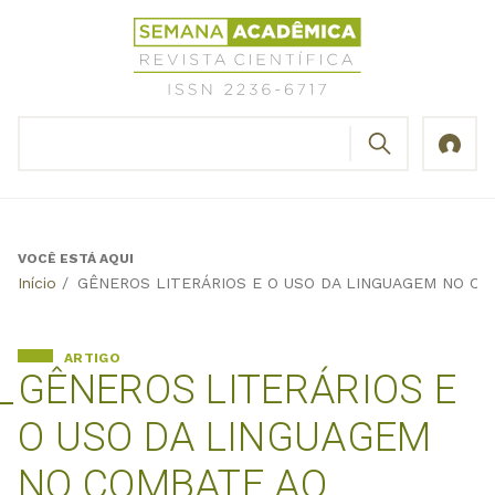
Jump
Revista
to
Científica
navigation
Semana
Acadêmica
BUSCAR
ISSN
Formulário
2236-
de
6717
busca
VOCÊ ESTÁ AQUI
Back
Início
/
GÊNEROS LITERÁRIOS E O USO DA LINGUAGEM NO C
to
top
ARTIGO
GÊNEROS LITERÁRIOS E
O USO DA LINGUAGEM
NO COMBATE AO