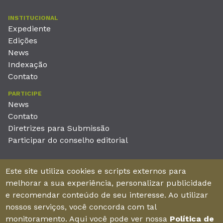
INSTITUCIONAL
Expediente
Edições
News
Indexação
Contato
PARTICIPE
News
Contato
Diretrizes para Submissão
Participar do conselho editorial
EDITORA
Este site utiliza cookies e scripts externos para
Unieducar Inteligência Educacional Ltda
melhorar a sua experiência, personalizar publicidade
CNPJ: 05.569.970/0001-26
e recomendar conteúdo de seu interesse. Ao utilizar
Av. Desembargador Moreira, No. 2001 – 11º andar - Bairro
nossos serviços, você concorda com tal
Aldeota
monitoramento. Aqui você pode ver nossa
Política de
Fortaleza – Ceará - Brasil - CEP 60170-001