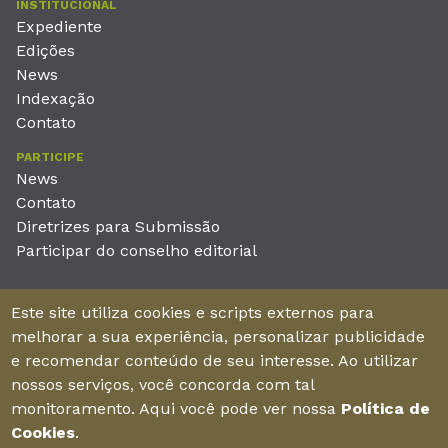
INSTITUCIONAL
Expediente
Edições
News
Indexação
Contato
PARTICIPE
News
Contato
Diretrizes para Submissão
Participar do conselho editorial
EDITORA
Este site utiliza cookies e scripts externos para
Unieducar Inteligência Educacional Ltda
melhorar a sua experiência, personalizar publicidade
CNPJ: 05.569.970/0001-26
e recomendar conteúdo de seu interesse. Ao utilizar
Av. Desembargador Moreira, No. 2001 – 11º andar - Bairro
nossos serviços, você concorda com tal
Aldeota
monitoramento. Aqui você pode ver nossa
Política de
Fortaleza – Ceará - Brasil - CEP 60170-001
Cookies
.