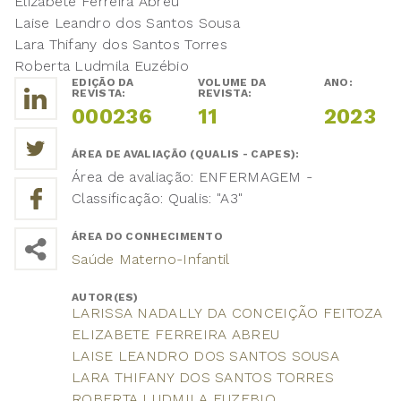
Elizabete Ferreira Abreu
Laise Leandro dos Santos Sousa
Lara Thifany dos Santos Torres
Roberta Ludmila Euzébio
EDIÇÃO DA
VOLUME DA
ANO:
REVISTA:
REVISTA:
000236
11
2023
ÁREA DE AVALIAÇÃO (QUALIS - CAPES):
Área de avaliação: ENFERMAGEM -
Classificação: Qualis: "A3"
ÁREA DO CONHECIMENTO
Saúde Materno-Infantil
AUTOR(ES)
LARISSA NADALLY DA CONCEIÇÃO FEITOZA
ELIZABETE FERREIRA ABREU
LAISE LEANDRO DOS SANTOS SOUSA
LARA THIFANY DOS SANTOS TORRES
ROBERTA LUDMILA EUZEBIO