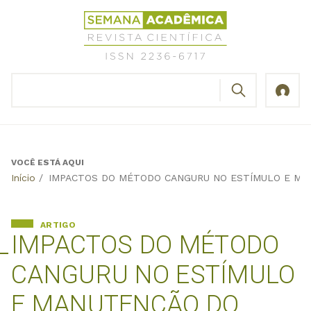
Jump
Revista
to
Científica
navigation
Semana
Acadêmica
BUSCAR
ISSN
Formulário
2236-
de
6717
busca
VOCÊ ESTÁ AQUI
Back
Início
/
IMPACTOS DO MÉTODO CANGURU NO ESTÍMULO E M
to
top
ARTIGO
IMPACTOS DO MÉTODO
CANGURU NO ESTÍMULO
E MANUTENÇÃO DO