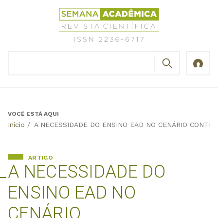
Jump
Revista
to
Científica
navigation
Semana
Acadêmica
BUSCAR
ISSN
Formulário
2236-
de
6717
busca
VOCÊ ESTÁ AQUI
Back
Início
/
A NECESSIDADE DO ENSINO EAD NO CENÁRIO CONTE
to
top
ARTIGO
A NECESSIDADE DO
ENSINO EAD NO
CENÁRIO