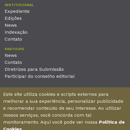
INSTITUCIONAL
Expediente
Edições
News
Indexação
Contato
PARTICIPE
News
Contato
Diretrizes para Submissão
Participar do conselho editorial
EDITORA
Este site utiliza cookies e scripts externos para
Unieducar Inteligência Educacional Ltda
melhorar a sua experiência, personalizar publicidade
CNPJ: 05.569.970/0001-26
e recomendar conteúdo de seu interesse. Ao utilizar
Av. Desembargador Moreira, No. 2001 – 11º andar - Bairro
nossos serviços, você concorda com tal
Aldeota
monitoramento. Aqui você pode ver nossa
Política de
Fortaleza – Ceará - Brasil - CEP 60170-001
Cookies
.