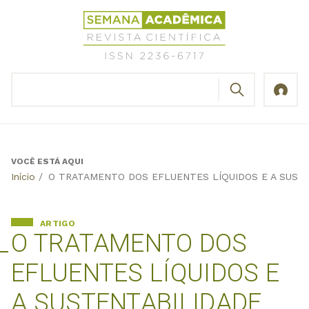
Jump
Revista
to
Científica
navigation
Semana
Acadêmica
BUSCAR
ISSN
Formulário
2236-
de
6717
busca
VOCÊ ESTÁ AQUI
Back
Início
/
O TRATAMENTO DOS EFLUENTES LÍQUIDOS E A SUSTE
to
top
ARTIGO
O TRATAMENTO DOS
EFLUENTES LÍQUIDOS E
A SUSTENTABILIDADE