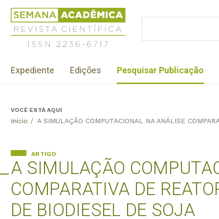
Jump
Revista
to
Científica
BUSCAR
navigation
Formulário
Semana
de
Acadêmica
busca
ISSN
Menu
2236-
Expediente
Edições
Pesquisar Publicação
institutional
6717
VOCÊ ESTÁ AQUI
Back
Início
/
A SIMULAÇÃO COMPUTACIONAL NA ANÁLISE COMPARA
to
top
ARTIGO
A SIMULAÇÃO COMPUTAC
COMPARATIVA DE REATO
DE BIODIESEL DE SOJA