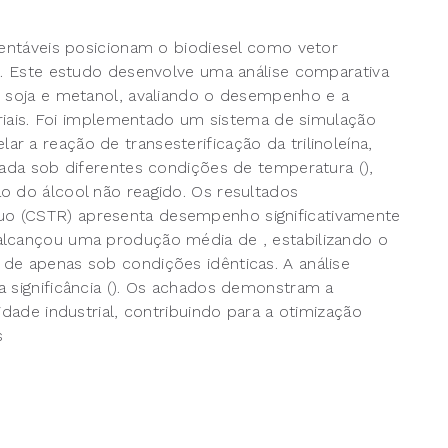
tentáveis posicionam o biodiesel como vetor
is. Este estudo desenvolve uma análise comparativa
e soja e metanol, avaliando o desempenho e a
striais. Foi implementado um sistema de simulação
 a reação de transesterificação da trilinoleína,
lada sob diferentes condições de temperatura (),
o do álcool não reagido. Os resultados
o (CSTR) apresenta desempenho significativamente
alcançou uma produção média de , estabilizando o
de apenas sob condições idênticas. A análise
a significância (). Os achados demonstram a
idade industrial, contribuindo para a otimização
s