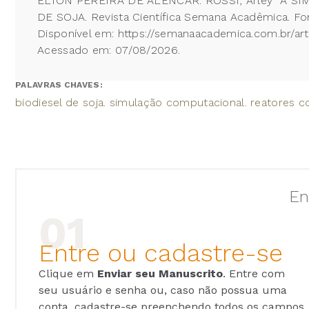
ELTON PEREIRA DE ALENCAR. ROSSI, Arley A 
DE SOJA. Revista Científica Semana Acadêmica. For
Disponível em: https://semanaacademica.com.br/ar
Acessado em: 07/08/2026.
PALAVRAS CHAVES:
biodiesel de soja. simulação computacional. reatores co
En
Entre ou cadastre-se
Clique em
Enviar seu Manuscrito
. Entre com
seu usuário e senha ou, caso não possua uma
conta, cadastre-se preenchendo todos os campos