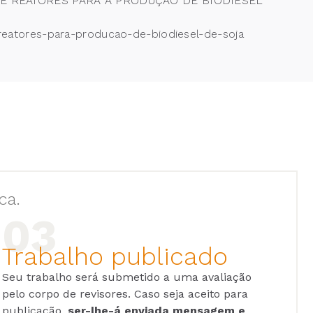
DE REATORES PARA A PRODUÇÃO DE BIODIESEL
-reatores-para-producao-de-biodiesel-de-soja
ca.
Trabalho publicado
Seu trabalho será submetido a uma avaliação
pelo corpo de revisores. Caso seja aceito para
publicação,
ser-lhe-á enviada mensagem e