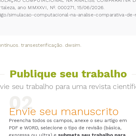
SIMULAÇÃO COMPUTACIONAL NA ANÁLISE COMPARATIVA 
taleza, ano MMXXVI, Nº. 000271, 15/06/2026.
tigo/simulacao-computacional-na-analise-comparativa-de
ntínuos. transesterificação. dwsim.
Publique seu trabalho
vie seu trabalho para uma revista científi
Envie seu manuscrito
Preencha todos os campos, anexe o seu artigo em
PDF e WORD, selecione o tipo de revisão (básica,
expressa ou ultra) e
submeta seu trabalho para