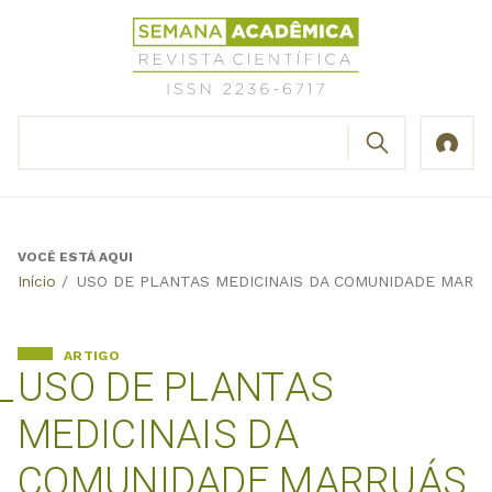
Jump
Revista
to
Científica
navigation
Semana
Acadêmica
BUSCAR
ISSN
Formulário
2236-
de
6717
busca
VOCÊ ESTÁ AQUI
Back
Início
/
USO DE PLANTAS MEDICINAIS DA COMUNIDADE MARRU
to
top
ARTIGO
USO DE PLANTAS
MEDICINAIS DA
COMUNIDADE MARRUÁS