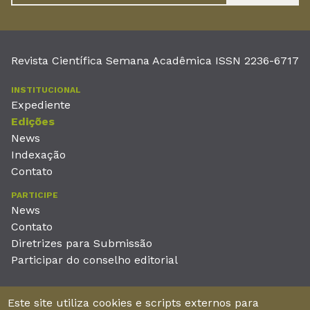
Revista Científica Semana Acadêmica ISSN 2236-6717
INSTITUCIONAL
Expediente
Edições
News
Indexação
Contato
PARTICIPE
News
Contato
Diretrizes para Submissão
Participar do conselho editorial
EDITORA
Este site utiliza cookies e scripts externos para
Unieducar Inteligência Educacional Ltda