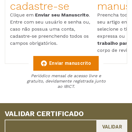
cadastre-se
manusc
Clique em
Enviar seu Manuscrito
.
Preencha todos
Entre com seu usuário e senha ou,
seu artigo em
caso não possua uma conta,
selecione o tip
cadastre-se preenchendo todos os
expressa ou ul
campos obrigatórios.
trabalho para 
corpo de reviso
Enviar manuscrito
Periódico mensal de acesso livre e
gratuito, devidamente registrada junto
ao IBICT.
VALIDAR CERTIFICADO