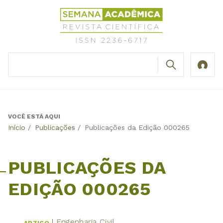
Jump
Revista
to
Científica
navigation
Semana
Acadêmica
BUSCAR
ISSN
Formulário
2236-
de
6717
busca
VOCÊ ESTÁ AQUI
Back
Início
/
Publicações
/
Publicações da Edição 000265
to
top
PUBLICAÇÕES DA
EDIÇÃO 000265
Engenharia Civil