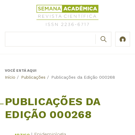
Jump
Revista
to
Científica
navigation
Semana
Acadêmica
BUSCAR
ISSN
Formulário
2236-
de
6717
busca
VOCÊ ESTÁ AQUI
Back
Início
/
Publicações
/
Publicações da Edição 000268
to
top
PUBLICAÇÕES DA
EDIÇÃO 000268
Epidemiologia