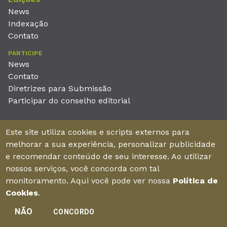
News
Indexação
Contato
PARTICIPE
News
Contato
Diretrizes para Submissão
Participar do conselho editorial
EDITORA
Este site utiliza cookies e scripts externos para
Unieducar Inteligência Educacional Ltda
melhorar a sua experiência, personalizar publicidade
CNPJ: 05.569.970/0001-26
e recomendar conteúdo de seu interesse. Ao utilizar
Av. Desembargador Moreira, No. 2001 – 11º andar - Bairro
nossos serviços, você concorda com tal
Aldeota
monitoramento. Aqui você pode ver nossa
Política de
Fortaleza – Ceará - Brasil - CEP 60170-001
Cookies
.
NÃO
CONCORDO
Enviar manuscrito
©2026Todos os direitos reservados