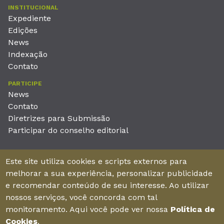
INSTITUCIONAL
Expediente
Edições
News
Indexação
Contato
PARTICIPE
News
Contato
Diretrizes para Submissão
Participar do conselho editorial
EDITORA
Este site utiliza cookies e scripts externos para
Unieducar Inteligência Educacional Ltda
melhorar a sua experiência, personalizar publicidade
CNPJ: 05.569.970/0001-26
e recomendar conteúdo de seu interesse. Ao utilizar
Av. Desembargador Moreira, No. 2001 – 11º andar - Bairro
nossos serviços, você concorda com tal
Aldeota
monitoramento. Aqui você pode ver nossa
Política de
Fortaleza – Ceará - Brasil - CEP 60170-001
Cookies
.