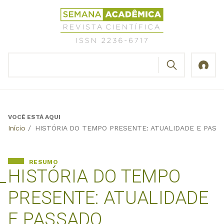
Jump
Revista
to
Científica
navigation
Semana
Acadêmica
BUSCAR
ISSN
Formulário
2236-
de
6717
busca
VOCÊ ESTÁ AQUI
Back
Início
/
HISTÓRIA DO TEMPO PRESENTE: ATUALIDADE E PASS
to
top
RESUMO
HISTÓRIA DO TEMPO
PRESENTE: ATUALIDADE
E PASSADO