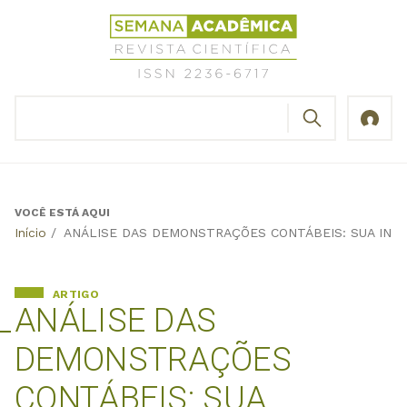
Jump
Revista
to
Científica
navigation
Semana
Acadêmica
BUSCAR
ISSN
Formulário
2236-
de
6717
busca
VOCÊ ESTÁ AQUI
Back
Início
/
ANÁLISE DAS DEMONSTRAÇÕES CONTÁBEIS: SUA INFL
to
top
ARTIGO
ANÁLISE DAS
DEMONSTRAÇÕES
CONTÁBEIS: SUA