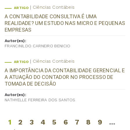
Ciências Contábeis
ARTIGO
A CONTABILIDADE CONSULTIVA É UMA
REALIDADE? UM ESTUDO NAS MICRO E PEQUENAS
EMPRESAS
Autor(es):
FRANCINILDO CARNEIRO BENICIO
Ciências Contábeis
ARTIGO
A IMPORTÂNCIA DA CONTABILIDADE GERENCIAL E
A ATUAÇÃO DO CONTADOR NO PROCESSO DE
TOMADA DE DECISÃO
Autor(es):
NATHYELLE FERREIRA DOS SANTOS
1
2
3
4
5
6
7
8
9
…
Páginas