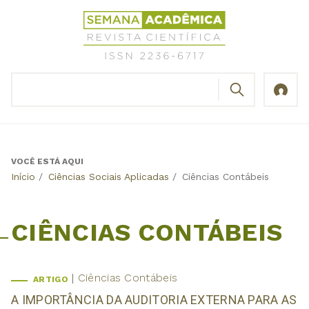
Jump
Revista
to
Científica
navigation
Semana
Acadêmica
BUSCAR
ISSN
Formulário
2236-
de
6717
busca
VOCÊ ESTÁ AQUI
Back
Início
/
Ciências Sociais Aplicadas
/
Ciências Contábeis
to
top
CIÊNCIAS CONTÁBEIS
Ciências Contábeis
ARTIGO
A IMPORTÂNCIA DA AUDITORIA EXTERNA PARA AS