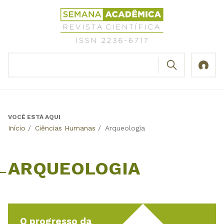
Jump
Revista
to
Científica
navigation
Semana
Acadêmica
BUSCAR
ISSN
Formulário
2236-
de
6717
busca
VOCÊ ESTÁ AQUI
Back
Início
/
Ciências Humanas
/
Arqueologia
to
top
ARQUEOLOGIA
O progresso da