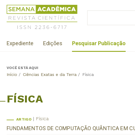
Jump
Revista
to
Científica
BUSCAR
navigation
Formulário
Semana
de
Acadêmica
busca
ISSN
Menu
2236-
Expediente
Edições
Pesquisar Publicação
institutional
6717
VOCÊ ESTÁ AQUI
Back
Início
/
Ciências Exatas e da Terra
/
Física
to
top
FÍSICA
Física
ARTIGO
FUNDAMENTOS DE COMPUTAÇÃO QUÂNTICA EM CUR