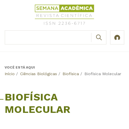
Jump
Revista
to
Científica
navigation
Semana
Acadêmica
BUSCAR
ISSN
Formulário
2236-
de
6717
busca
VOCÊ ESTÁ AQUI
Back
Início
/
Ciências Biológicas
/
Biofísica
/
Biofísica Molecular
to
top
BIOFÍSICA
MOLECULAR