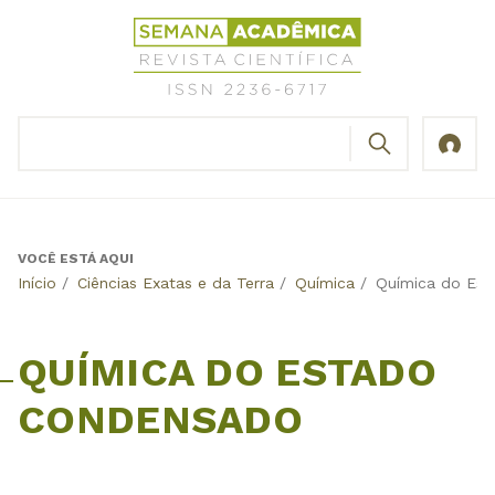
Jump
Revista
to
Científica
navigation
Semana
Acadêmica
BUSCAR
ISSN
Formulário
2236-
de
6717
busca
VOCÊ ESTÁ AQUI
Back
Início
/
Ciências Exatas e da Terra
/
Química
/
Química do Es
to
top
QUÍMICA DO ESTADO
CONDENSADO