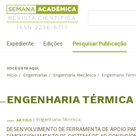
Jump
Revista
to
Científica
BUSCAR
navigation
Formulário
Semana
de
Acadêmica
busca
ISSN
Menu
2236-
Expediente
Edições
Pesquisar Publicação
institutional
6717
VOCÊ ESTÁ AQUI
Back
Início
/
Engenharias
/
Engenharia Mecânica
/
Engenharia Térm
to
top
ENGENHARIA TÉRMICA
Engenharia Térmica
ARTIGO
DESENVOLVIMENTO DE FERRAMENTA DE APOIO PA