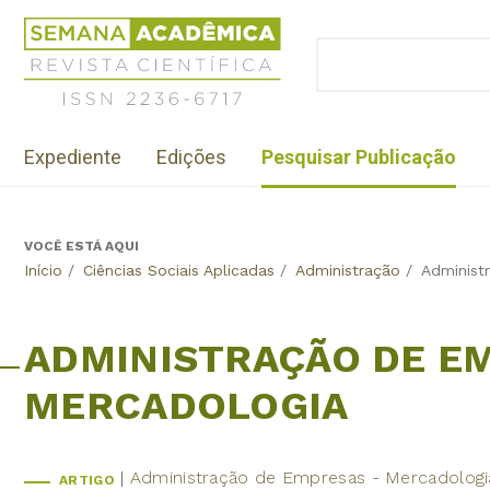
Jump
Revista
to
Científica
BUSCAR
navigation
Formulário
Semana
de
Acadêmica
busca
ISSN
Menu
2236-
Expediente
Edições
Pesquisar Publicação
institutional
6717
VOCÊ ESTÁ AQUI
Back
Início
/
Ciências Sociais Aplicadas
/
Administração
/
Administ
to
top
ADMINISTRAÇÃO DE E
MERCADOLOGIA
Administração de Empresas - Mercadologi
ARTIGO