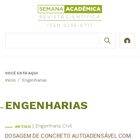
Jump
Revista
to
Científica
navigation
Semana
Acadêmica
BUSCAR
ISSN
Formulário
2236-
de
6717
busca
VOCÊ ESTÁ AQUI
Back
Início
/
Engenharias
to
top
ENGENHARIAS
Engenharia Civil
ARTIGO
DOSAGEM DE CONCRETO AUTOADENSÁVEL COM