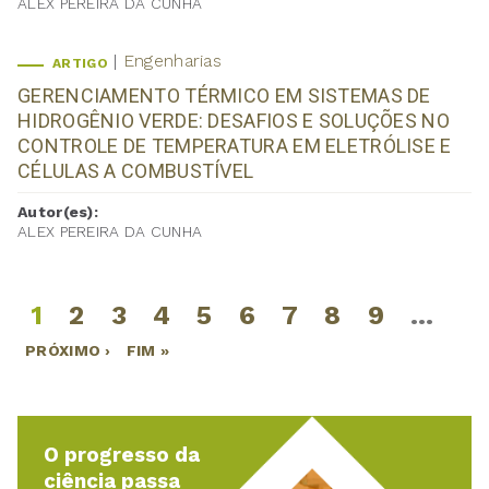
ALEX PEREIRA DA CUNHA
Engenharias
ARTIGO
GERENCIAMENTO TÉRMICO EM SISTEMAS DE
HIDROGÊNIO VERDE: DESAFIOS E SOLUÇÕES NO
CONTROLE DE TEMPERATURA EM ELETRÓLISE E
CÉLULAS A COMBUSTÍVEL
Autor(es):
ALEX PEREIRA DA CUNHA
1
2
3
4
5
6
7
8
9
…
Páginas
PRÓXIMO ›
FIM »
O progresso da
ciência passa