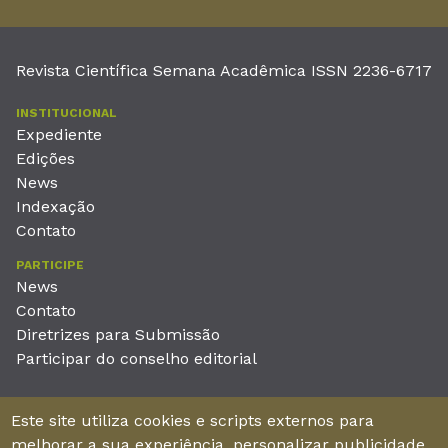
Revista Científica Semana Acadêmica ISSN 2236-6717
INSTITUCIONAL
Expediente
Edições
News
Indexação
Contato
PARTICIPE
News
Contato
Diretrizes para Submissão
Participar do conselho editorial
EDITORA
Este site utiliza cookies e scripts externos para
Unieducar Inteligência Educacional Ltda
melhorar a sua experiência, personalizar publicidade