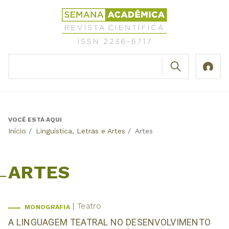
Jump
Revista
to
Científica
navigation
Semana
Acadêmica
BUSCAR
ISSN
Formulário
2236-
de
6717
busca
VOCÊ ESTÁ AQUI
Back
Início
/
Linguística, Letras e Artes
/
Artes
to
top
ARTES
Teatro
MONOGRAFIA
A LINGUAGEM TEATRAL NO DESENVOLVIMENTO