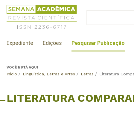
Jump
Revista
to
Científica
BUSCAR
navigation
Formulário
Semana
de
Acadêmica
busca
ISSN
Menu
2236-
Expediente
Edições
Pesquisar Publicação
institutional
6717
VOCÊ ESTÁ AQUI
Back
Início
/
Linguística, Letras e Artes
/
Letras
/
Literatura Comp
to
top
LITERATURA COMPARA