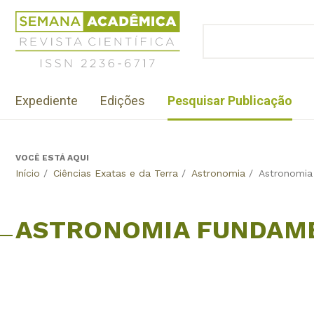
Jump
Revista
to
Científica
BUSCAR
navigation
Formulário
Semana
de
Acadêmica
busca
ISSN
Menu
2236-
Expediente
Edições
Pesquisar Publicação
institutional
6717
VOCÊ ESTÁ AQUI
Back
Início
/
Ciências Exatas e da Terra
/
Astronomia
/
Astronomia
to
top
ASTRONOMIA FUNDAM