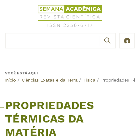
Jump
Revista
to
Científica
navigation
Semana
Acadêmica
BUSCAR
ISSN
Formulário
2236-
de
6717
busca
VOCÊ ESTÁ AQUI
Back
Início
/
Ciências Exatas e da Terra
/
Física
/
Propriedades Tér
to
top
PROPRIEDADES
TÉRMICAS DA
MATÉRIA