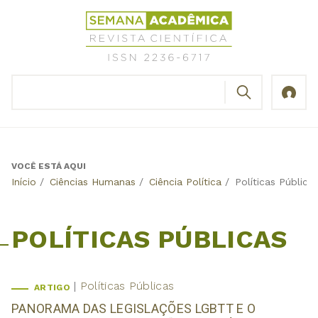
Jump
Revista
to
Científica
navigation
Semana
Acadêmica
BUSCAR
ISSN
Formulário
2236-
de
6717
busca
VOCÊ ESTÁ AQUI
Back
Início
/
Ciências Humanas
/
Ciência Política
/
Políticas Pública
to
top
POLÍTICAS PÚBLICAS
Políticas Públicas
ARTIGO
PANORAMA DAS LEGISLAÇÕES LGBTT E O