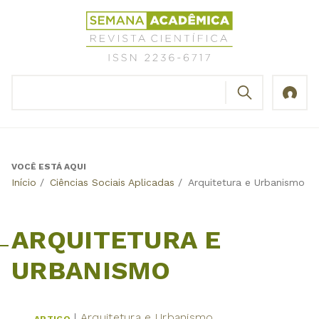
Jump
Revista
to
Científica
navigation
Semana
Acadêmica
BUSCAR
ISSN
Formulário
2236-
de
6717
busca
VOCÊ ESTÁ AQUI
Back
Início
/
Ciências Sociais Aplicadas
/
Arquitetura e Urbanismo
to
top
ARQUITETURA E
URBANISMO
Arquitetura e Urbanismo