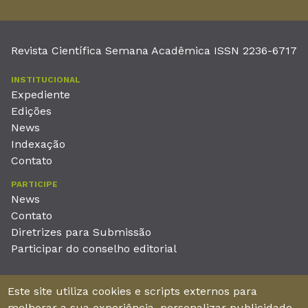
Revista Científica Semana Acadêmica ISSN 2236-6717
INSTITUCIONAL
Expediente
Edições
News
Indexação
Contato
PARTICIPE
News
Contato
Diretrizes para Submissão
Participar do conselho editorial
EDITORA
Este site utiliza cookies e scripts externos para
Unieducar Inteligência Educacional Ltda
melhorar a sua experiência, personalizar publicidade