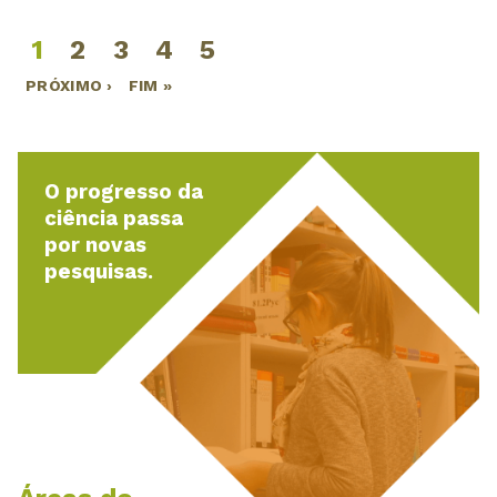
1
2
3
4
5
Páginas
PRÓXIMO ›
FIM »
O progresso da
ciência passa
por novas
pesquisas.