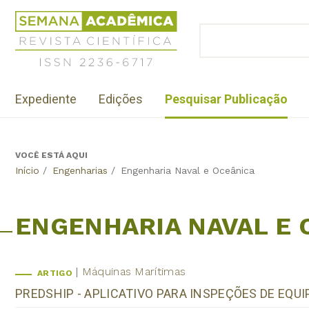
Jump
Revista
to
Científica
BUSCAR
navigation
Formulário
Semana
de
Acadêmica
busca
ISSN
Menu
2236-
Expediente
Edições
Pesquisar Publicação
institutional
6717
VOCÊ ESTÁ AQUI
Back
Início
/
Engenharias
/
Engenharia Naval e Oceânica
to
top
ENGENHARIA NAVAL E 
Máquinas Marítimas
ARTIGO
PREDSHIP - APLICATIVO PARA INSPEÇÕES DE EQ