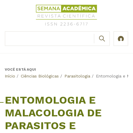
Jump
Revista
to
Científica
navigation
Semana
Acadêmica
BUSCAR
ISSN
Formulário
2236-
de
6717
busca
VOCÊ ESTÁ AQUI
Back
Início
/
Ciências Biológicas
/
Parasitologia
/
Entomologia e Mal
to
top
ENTOMOLOGIA E
MALACOLOGIA DE
PARASITOS E