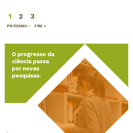
1
2
3
Páginas
PRÓXIMO ›
FIM »
O progresso da
ciência passa
por novas
pesquisas.