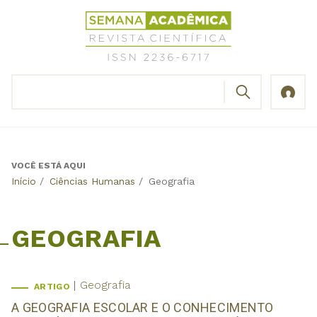
Jump
Revista
to
Científica
navigation
Semana
Acadêmica
BUSCAR
ISSN
Formulário
2236-
de
6717
busca
VOCÊ ESTÁ AQUI
Back
Início
/
Ciências Humanas
/
Geografia
to
top
GEOGRAFIA
Geografia
ARTIGO
A GEOGRAFIA ESCOLAR E O CONHECIMENTO