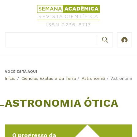
Jump
Revista
to
Científica
navigation
Semana
Acadêmica
BUSCAR
ISSN
Formulário
2236-
de
6717
busca
VOCÊ ESTÁ AQUI
Back
Início
/
Ciências Exatas e da Terra
/
Astronomia
/
Astronomia 
to
top
ASTRONOMIA ÓTICA
O progresso da