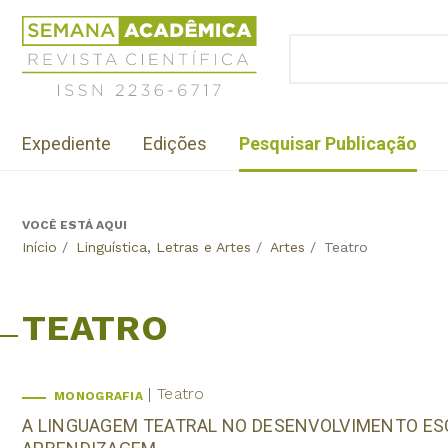
Jump
Revista
to
Científica
BUSCAR
navigation
Formulário
Semana
de
Acadêmica
busca
ISSN
Menu
2236-
Expediente
Edições
Pesquisar Publicação
institutional
6717
VOCÊ ESTÁ AQUI
Back
Início
/
Linguística, Letras e Artes
/
Artes
/
Teatro
to
top
TEATRO
Teatro
MONOGRAFIA
A LINGUAGEM TEATRAL NO DESENVOLVIMENTO ESC