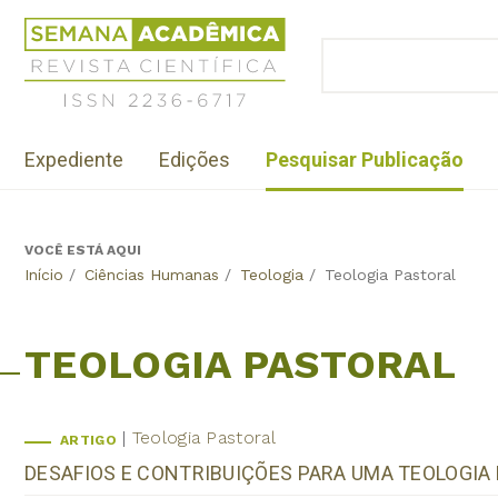
Jump
Revista
to
Científica
BUSCAR
navigation
Formulário
Semana
de
Acadêmica
busca
ISSN
Menu
2236-
Expediente
Edições
Pesquisar Publicação
institutional
6717
VOCÊ ESTÁ AQUI
Back
Início
/
Ciências Humanas
/
Teologia
/
Teologia Pastoral
to
top
TEOLOGIA PASTORAL
Teologia Pastoral
ARTIGO
DESAFIOS E CONTRIBUIÇÕES PARA UMA TEOLOGIA 