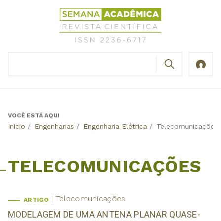
Jump
Revista
to
Científica
navigation
Semana
Acadêmica
BUSCAR
ISSN
Formulário
2236-
de
6717
busca
VOCÊ ESTÁ AQUI
Back
Início
/
Engenharias
/
Engenharia Elétrica
/
Telecomunicações
to
top
TELECOMUNICAÇÕES
Telecomunicações
ARTIGO
MODELAGEM DE UMA ANTENA PLANAR QUASE-