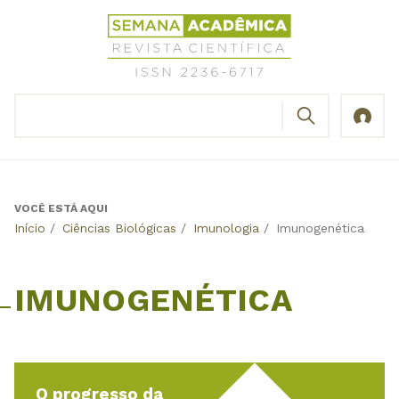
Jump
Revista
to
Científica
navigation
Semana
Acadêmica
BUSCAR
ISSN
Formulário
2236-
de
6717
busca
VOCÊ ESTÁ AQUI
Back
Início
/
Ciências Biológicas
/
Imunologia
/
Imunogenética
to
top
IMUNOGENÉTICA
O progresso da