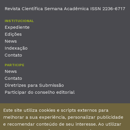
Revista Científica Semana Acadêmica ISSN 2236-6717
INSTITUCIONAL
Expediente
Edições
News
Indexação
Contato
PARTICIPE
News
Contato
Diretrizes para Submissão
Participar do conselho editorial
EDITORA
Este site utiliza cookies e scripts externos para
Unieducar Inteligência Educacional Ltda
melhorar a sua experiência, personalizar publicidade
CNPJ: 05.569.970/0001-26
e recomendar conteúdo de seu interesse. Ao utilizar
Av. Desembargador Moreira, No. 2001 – 11º andar - Bairro