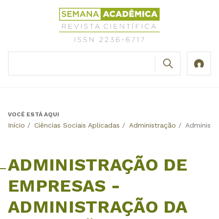
Jump
Revista
to
Científica
navigation
Semana
Acadêmica
BUSCAR
ISSN
Formulário
2236-
de
6717
busca
VOCÊ ESTÁ AQUI
Back
Início
/
Ciências Sociais Aplicadas
/
Administração
/
Administr
to
top
ADMINISTRAÇÃO DE
EMPRESAS -
ADMINISTRAÇÃO DA