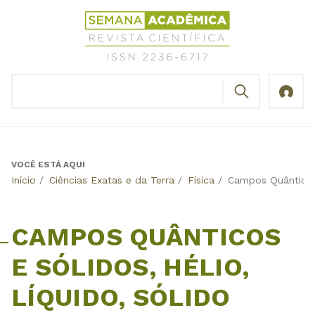
Jump
Revista
to
Científica
navigation
Semana
Acadêmica
BUSCAR
ISSN
Formulário
2236-
de
6717
busca
VOCÊ ESTÁ AQUI
Back
Início
/
Ciências Exatas e da Terra
/
Física
/
Campos Quânticos 
to
top
CAMPOS QUÂNTICOS
E SÓLIDOS, HÉLIO,
LÍQUIDO, SÓLIDO