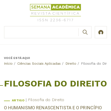
Jump
Revista
to
Científica
navigation
Semana
Acadêmica
BUSCAR
ISSN
Formulário
2236-
de
6717
busca
VOCÊ ESTÁ AQUI
Back
Início
/
Ciências Sociais Aplicadas
/
Direito
/
Filosofia do Direi
to
top
FILOSOFIA DO DIREITO
Filosofia do Direito
ARTIGO
O HUMANISMO RENASCENTISTA E O PRINCÍPIO