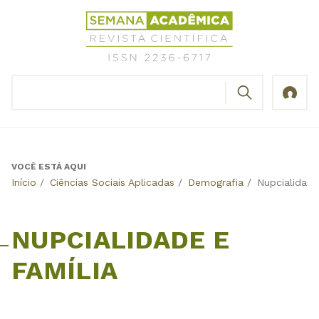
Jump
Revista
to
Científica
navigation
Semana
Acadêmica
BUSCAR
ISSN
Formulário
2236-
de
6717
busca
VOCÊ ESTÁ AQUI
Back
Início
/
Ciências Sociais Aplicadas
/
Demografia
/
Nupcialidade
to
top
NUPCIALIDADE E
FAMÍLIA