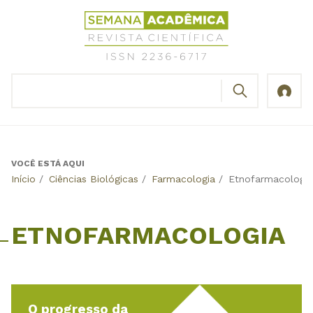
Jump
Revista
to
Científica
navigation
Semana
Acadêmica
BUSCAR
ISSN
Formulário
2236-
de
6717
busca
VOCÊ ESTÁ AQUI
Back
Início
/
Ciências Biológicas
/
Farmacologia
/
Etnofarmacologia
to
top
ETNOFARMACOLOGIA
O progresso da