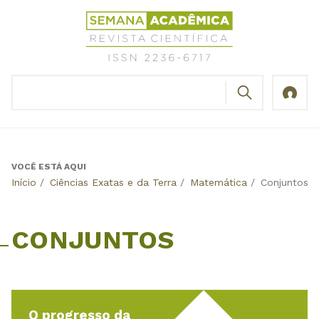
Jump
Revista
to
Científica
navigation
Semana
Acadêmica
BUSCAR
ISSN
Formulário
2236-
de
6717
busca
VOCÊ ESTÁ AQUI
Back
Início
/
Ciências Exatas e da Terra
/
Matemática
/
Conjuntos
to
top
CONJUNTOS
O progresso da