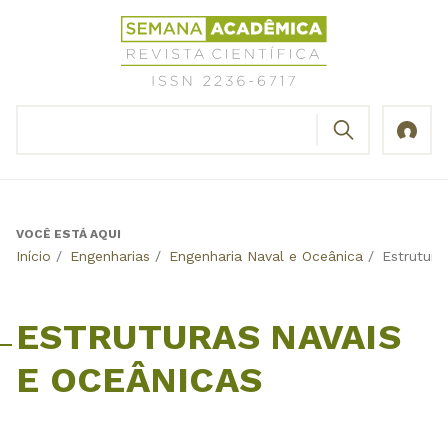
Jump
Revista
to
Científica
navigation
Semana
Acadêmica
BUSCAR
ISSN
Formulário
2236-
de
6717
busca
VOCÊ ESTÁ AQUI
Back
Início
/
Engenharias
/
Engenharia Naval e Oceânica
/
Estrutura
to
top
ESTRUTURAS NAVAIS
E OCEÂNICAS