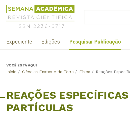
Jump
Revista
to
Científica
BUSCAR
navigation
Formulário
Semana
de
Acadêmica
busca
ISSN
Menu
2236-
Expediente
Edições
Pesquisar Publicação
institutional
6717
VOCÊ ESTÁ AQUI
Back
Início
/
Ciências Exatas e da Terra
/
Física
/
Reações Específi
to
top
REAÇÕES ESPECÍFICAS
PARTÍCULAS