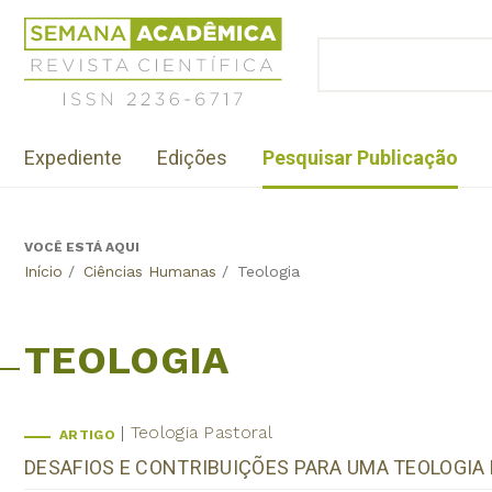
Jump
Revista
to
Científica
BUSCAR
navigation
Formulário
Semana
de
Acadêmica
busca
ISSN
Menu
2236-
Expediente
Edições
Pesquisar Publicação
institutional
6717
VOCÊ ESTÁ AQUI
Back
Início
/
Ciências Humanas
/
Teologia
to
top
TEOLOGIA
Teologia Pastoral
ARTIGO
DESAFIOS E CONTRIBUIÇÕES PARA UMA TEOLOGIA 