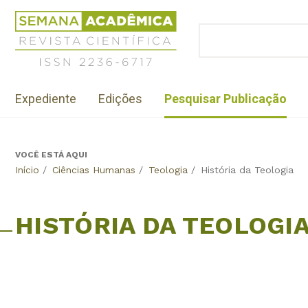
Jump
Revista
to
Científica
BUSCAR
navigation
Formulário
Semana
de
Acadêmica
busca
ISSN
Menu
2236-
Expediente
Edições
Pesquisar Publicação
institutional
6717
VOCÊ ESTÁ AQUI
Back
Início
/
Ciências Humanas
/
Teologia
/
História da Teologia
to
top
HISTÓRIA DA TEOLOGI