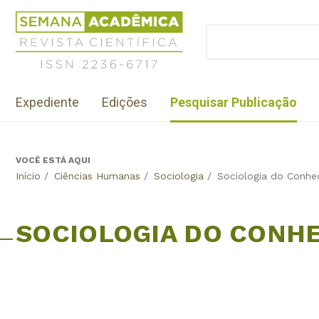
Jump
Revista
to
Científica
BUSCAR
navigation
Formulário
Semana
de
Acadêmica
busca
ISSN
Menu
2236-
Expediente
Edições
Pesquisar Publicação
institutional
6717
VOCÊ ESTÁ AQUI
Back
Início
/
Ciências Humanas
/
Sociologia
/
Sociologia do Conhe
to
top
SOCIOLOGIA DO CONH