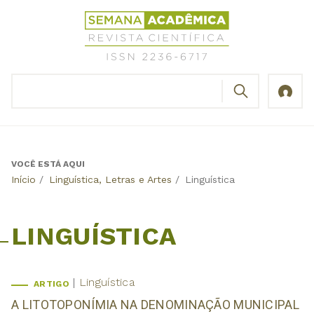
Jump
Revista
to
Científica
navigation
Semana
Acadêmica
BUSCAR
ISSN
Formulário
2236-
de
6717
busca
VOCÊ ESTÁ AQUI
Back
Início
/
Linguística, Letras e Artes
/
Linguística
to
top
LINGUÍSTICA
Linguística
ARTIGO
A LITOTOPONÍMIA NA DENOMINAÇÃO MUNICIPAL