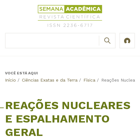
Jump
Revista
to
Científica
navigation
Semana
Acadêmica
BUSCAR
ISSN
Formulário
2236-
de
6717
busca
VOCÊ ESTÁ AQUI
Back
Início
/
Ciências Exatas e da Terra
/
Física
/
Reações Nucleare
to
top
REAÇÕES NUCLEARES
E ESPALHAMENTO
GERAL