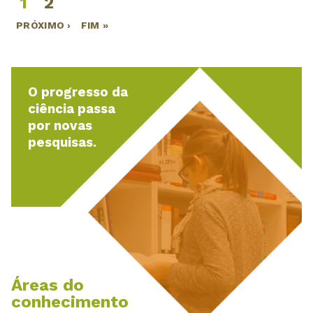
1
2
Páginas
PRÓXIMO ›
FIM »
O progresso da
ciência passa
por novas
pesquisas.
Áreas do
conhecimento