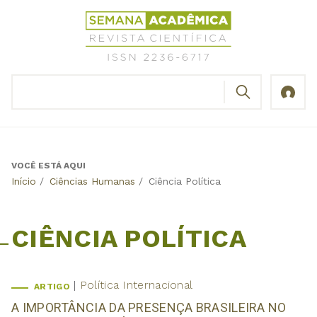
Jump
Revista
to
Científica
navigation
Semana
Acadêmica
BUSCAR
ISSN
Formulário
2236-
de
6717
busca
VOCÊ ESTÁ AQUI
Back
Início
/
Ciências Humanas
/
Ciência Política
to
top
CIÊNCIA POLÍTICA
Política Internacional
ARTIGO
A IMPORTÂNCIA DA PRESENÇA BRASILEIRA NO