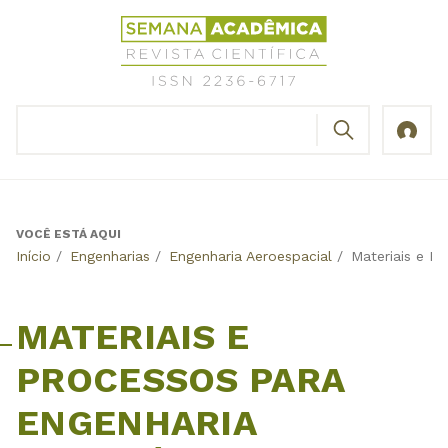
Jump
Revista
to
Científica
navigation
Semana
Acadêmica
BUSCAR
ISSN
Formulário
2236-
de
6717
busca
VOCÊ ESTÁ AQUI
Back
Início
/
Engenharias
/
Engenharia Aeroespacial
/
Materiais e P
to
top
MATERIAIS E
PROCESSOS PARA
ENGENHARIA